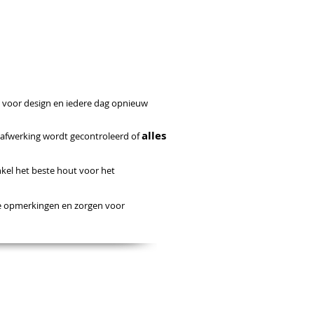
TEN
SERVICE NA VERKOOP
e voor design en iedere dag opnieuw
alles
a afwerking wordt gecontroleerd of
kel het beste hout voor het
ele opmerkingen en zorgen voor
.
rêves de nos clients.
 vise que le meillieur résultat possible.