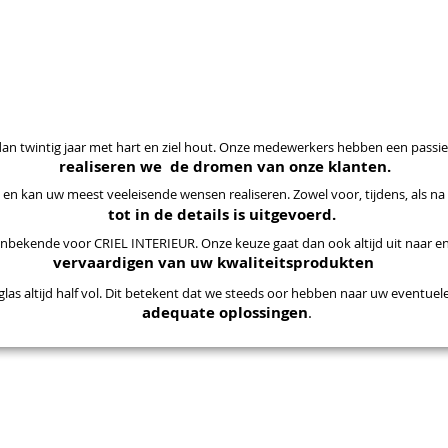
OOG VOOR DETAIL
KWALITATIEVE HOUTSOOR
an twintig jaar met hart en ziel hout. Onze medewerkers hebben een passi
realiseren we de dromen van onze klanten.
 en kan uw meest veeleisende wensen realiseren. Zowel voor, tijdens, als n
tot in de details is uitgevoerd.
nbekende voor CRIEL INTERIEUR. Onze keuze gaat dan ook altijd uit naar en
vervaardigen van uw kwaliteitsprodukten
glas altijd half vol. Dit betekent dat we steeds oor hebben naar uw eventu
adequate oplossingen
.
LA PASSION POUR LE BOIS
CRIEL INTÉRIEUR travaille depuis plus de vingt ans avec le coeur et l'âme le bois
ne passion pour le design et encore aujourd'hui, nous continuons à réaliser les 
FINITION EN DETAIL
ion avec ses clients. Que ce soit avant, pendant ou après la réalisation, on ne